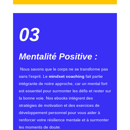
03
Mentalité Positive
:
Nous savons que le corps ne se transforme pas
sans l’esprit. Le
mindset coaching
fait partie
intégrante de notre approche, car un mental fort
est essentiel pour surmonter les défis et rester sur
la bonne voie. Nos ebooks intègrent des
stratégies de motivation et des exercices de
développement personnel pour vous aider à
renforcer votre résilience mentale et à surmonter
les moments de doute.