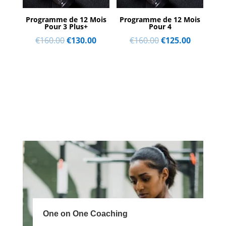
Programme de 12 Mois
Programme de 12 Mois
Pour 3 Plus+
Pour 4
Le
Le
Le
Le
€
160.00
€
130.00
€
160.00
€
125.00
prix
prix
prix
prix
initial
actuel
initial
actuel
était :
est :
était :
est :
€160.00.
€130.00.
€160.00.
€125.00.
One on One Coaching