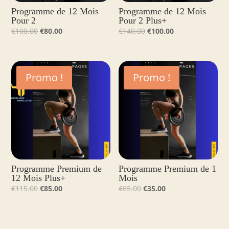
Programme de 12 Mois
Programme de 12 Mois
Pour 2
Pour 2 Plus+
Le
Le
Le
Le
€
100.00
€
80.00
€
140.00
€
100.00
prix
prix
prix
prix
initial
actuel
initial
actuel
était :
est :
était :
est :
Promo !
Promo !
€100.00.
€80.00.
€140.00.
€100.00.
Programme Premium de
Programme Premium de 1
12 Mois Plus+
Mois
Le
Le
Le
Le
€
115.00
€
85.00
€
65.00
€
35.00
prix
prix
prix
prix
initial
actuel
initial
actuel
était :
est :
était :
est :