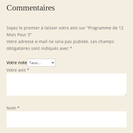
€115.00.
€85.00.
€65.00.
€35.00.
Commentaires
Soyez le premier à laisser votre avis sur “Programme de 12
Mois Pour 3”
Votre adresse e-mail ne sera pas publiée.
Les champs
obligatoires sont indiqués avec
*
Votre note
Votre avis
*
Nom
*