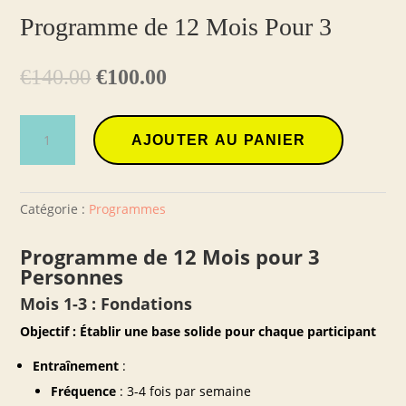
Programme de 12 Mois Pour 3
Le
Le
€
140.00
€
100.00
prix
prix
initial
actuel
quantité
était :
est :
AJOUTER AU PANIER
de
€140.00.
€100.00.
Programme
de
12
Catégorie :
Programmes
Mois
Pour
Programme de 12 Mois pour 3
3
Personnes
Mois 1-3 : Fondations
Objectif : Établir une base solide pour chaque participant
Entraînement
:
Fréquence
: 3-4 fois par semaine