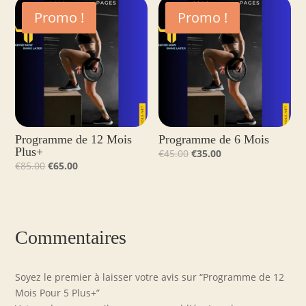
était :
est :
était :
est :
Promo !
Promo !
€35.00.
€25.00.
€30.00.
€15.00.
Programme de 12 Mois
Programme de 6 Mois
Plus+
Le
Le
€
45.00
€
35.00
Le
Le
€
85.00
€
65.00
prix
prix
prix
prix
initial
actuel
initial
actuel
était :
est :
était :
est :
€45.00.
€35.00.
€85.00.
€65.00.
Commentaires
Soyez le premier à laisser votre avis sur “Programme de 12
Mois Pour 5 Plus+”