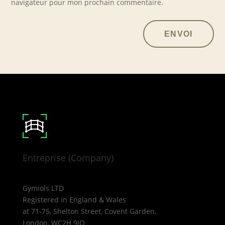
navigateur pour mon prochain commentaire.
ENVOI
Entreprise (Company)
Gymiols LTD
Registered in England & Wales
at 71-75, Shelton Street, Covent Garden,
London, WC2H 9JQ