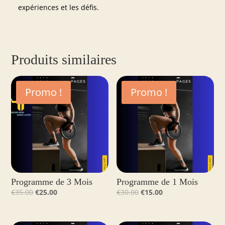
expériences et les défis.
Produits similaires
Promo !
Promo !
Programme de 3 Mois
Programme de 1 Mois
Le
Le
Le
Le
€
35.00
€
25.00
€
30.00
€
15.00
prix
prix
prix
prix
initial
actuel
initial
actuel