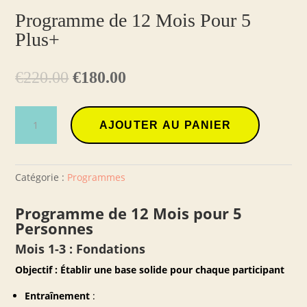
Programme de 12 Mois Pour 5
Plus+
Le
Le
€
220.00
€
180.00
prix
prix
initial
actuel
quantité
était :
est :
AJOUTER AU PANIER
de
€220.00.
€180.00.
Programme
de
12
Catégorie :
Programmes
Mois
Pour
Programme de 12 Mois pour 5
5
Personnes
Plus+
Mois 1-3 : Fondations
Objectif : Établir une base solide pour chaque participant
Entraînement
: